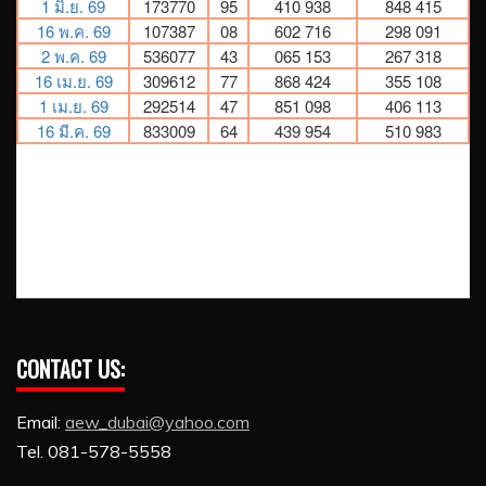
CONTACT US:
Email:
aew_dubai@yahoo.com
Tel. 081-578-5558