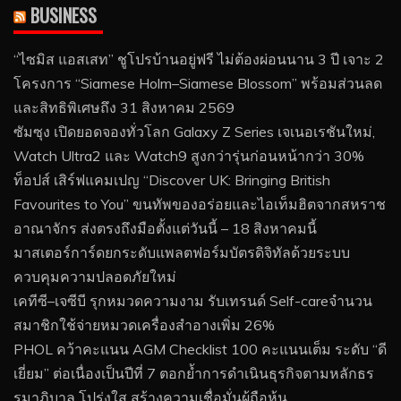
BUSINESS
“ไซมิส แอสเสท” ชูโปรบ้านอยู่ฟรี ไม่ต้องผ่อนนาน 3 ปี เจาะ 2
โครงการ “Siamese Holm–Siamese Blossom” พร้อมส่วนลด
และสิทธิพิเศษถึง 31 สิงหาคม 2569
ซัมซุง เปิดยอดจองทั่วโลก Galaxy Z Series เจเนอเรชันใหม่,
Watch Ultra2 และ Watch9 สูงกว่ารุ่นก่อนหน้ากว่า 30%
ท็อปส์ เสิร์ฟแคมเปญ “Discover UK: Bringing British
Favourites to You” ขนทัพของอร่อยและไอเท็มฮิตจากสหราช
อาณาจักร ส่งตรงถึงมือตั้งแต่วันนี้ – 18 สิงหาคมนี้
มาสเตอร์การ์ดยกระดับแพลตฟอร์มบัตรดิจิทัลด้วยระบบ
ควบคุมความปลอดภัยใหม่
เคทีซี–เจซีบี รุกหมวดความงาม รับเทรนด์ Self-careจำนวน
สมาชิกใช้จ่ายหมวดเครื่องสำอางเพิ่ม 26%
PHOL คว้าคะแนน AGM Checklist 100 คะแนนเต็ม ระดับ “ดี
เยี่ยม” ต่อเนื่องเป็นปีที่ 7 ตอกย้ำการดำเนินธุรกิจตามหลักธร
รมาภิบาล โปร่งใส สร้างความเชื่อมั่นผู้ถือหุ้น