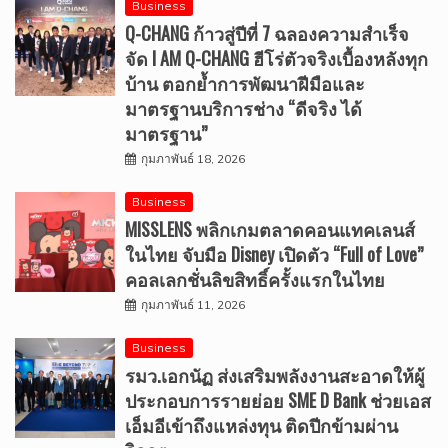
Business
Q-CHANG ก้าวสู่ปีที่ 7 ฉลองความสำเร็จ
จัด I AM Q-CHANG ฮีโร่ตัวจริงเบื้องหลังทุก
บ้าน ตอกย้ำการพัฒนาฝีมือและ
มาตรฐานบริการช่าง “ดีจริง ได้
มาตรฐาน”
กุมภาพันธ์ 18, 2026
Business
MISSLENS พลิกเกมตลาดคอนแทคเลนส์
ในไทย จับมือ Disney เปิดตัว “Full of Love”
คอลเลกชั่นลิขสิทธิ์ครั้งแรกในไทย
กุมภาพันธ์ 11, 2026
Business
รมว.เอกนัฏ ส่งเสริมพลังงานสะอาดให้ผู้
ประกอบการรายย่อย SME D Bank ช่วยเอส
เอ็มอีเข้าถึงแหล่งทุน ติดปีกข้ามผ่าน