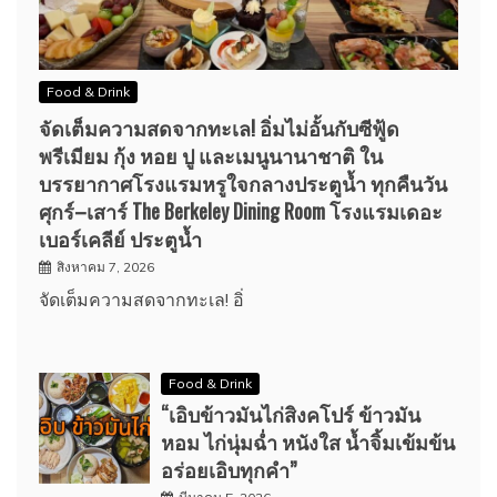
Food & Drink
จัดเต็มความสดจากทะเล! อิ่มไม่อั้นกับซีฟู้ด
พรีเมียม กุ้ง หอย ปู และเมนูนานาชาติ ใน
บรรยากาศโรงแรมหรูใจกลางประตูน้ำ ทุกคืนวัน
ศุกร์–เสาร์ The Berkeley Dining Room โรงแรมเดอะ
เบอร์เคลีย์ ประตูน้ำ
สิงหาคม 7, 2026
จัดเต็มความสดจากทะเล! อิ่
Food & Drink
“เอิบข้าวมันไก่สิงคโปร์ ข้าวมัน
หอม ไก่นุ่มฉ่ำ หนังใส น้ำจิ้มเข้มข้น
อร่อยเอิบทุกคำ”