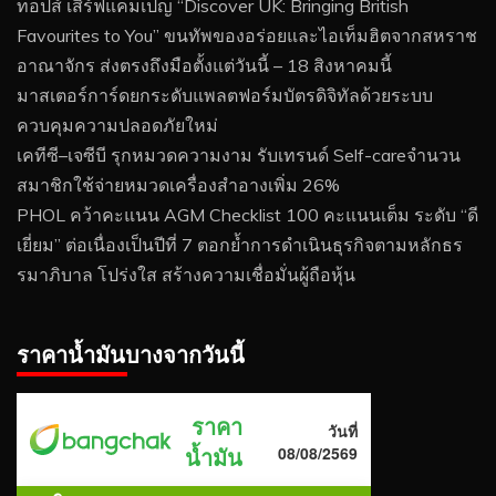
ท็อปส์ เสิร์ฟแคมเปญ “Discover UK: Bringing British
Favourites to You” ขนทัพของอร่อยและไอเท็มฮิตจากสหราช
อาณาจักร ส่งตรงถึงมือตั้งแต่วันนี้ – 18 สิงหาคมนี้
มาสเตอร์การ์ดยกระดับแพลตฟอร์มบัตรดิจิทัลด้วยระบบ
ควบคุมความปลอดภัยใหม่
เคทีซี–เจซีบี รุกหมวดความงาม รับเทรนด์ Self-careจำนวน
สมาชิกใช้จ่ายหมวดเครื่องสำอางเพิ่ม 26%
PHOL คว้าคะแนน AGM Checklist 100 คะแนนเต็ม ระดับ “ดี
เยี่ยม” ต่อเนื่องเป็นปีที่ 7 ตอกย้ำการดำเนินธุรกิจตามหลักธร
รมาภิบาล โปร่งใส สร้างความเชื่อมั่นผู้ถือหุ้น
ราคาน้ำมันบางจากวันนี้