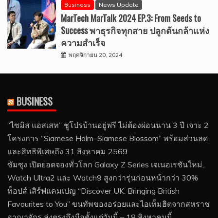
Business
News Update
MarTech MarTalk 2024 EP.3: From Seeds to
Success พาธุรกิจทุกสาย ปลูกต้นกล้าแห่ง
ความสำเร็จ
พฤศจิกายน 20, 2024
BUSINESS
“ไซมิส แอสเสท” ชูโปรบ้านอยู่ฟรี ไม่ต้องผ่อนนาน 3 ปี เจาะ 2
โครงการ “Siamese Holm–Siamese Blossom” พร้อมส่วนลด
และสิทธิพิเศษถึง 31 สิงหาคม 2569
ซัมซุง เปิดยอดจองทั่วโลก Galaxy Z Series เจเนอเรชันใหม่,
Watch Ultra2 และ Watch9 สูงกว่ารุ่นก่อนหน้ากว่า 30%
ท็อปส์ เสิร์ฟแคมเปญ “Discover UK: Bringing British
Favourites to You” ขนทัพของอร่อยและไอเท็มฮิตจากสหราช
อาณาจักร ส่งตรงถึงมือตั้งแต่วันนี้ – 18 สิงหาคมนี้