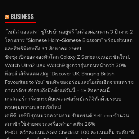
BUSINESS
“ไซมิส แอสเสท” ชูโปรบ้านอยู่ฟรี ไม่ต้องผ่อนนาน 3 ปี เจาะ 2
โครงการ “Siamese Holm–Siamese Blossom” พร้อมส่วนลด
และสิทธิพิเศษถึง 31 สิงหาคม 2569
ซัมซุง เปิดยอดจองทั่วโลก Galaxy Z Series เจเนอเรชันใหม่,
Watch Ultra2 และ Watch9 สูงกว่ารุ่นก่อนหน้ากว่า 30%
ท็อปส์ เสิร์ฟแคมเปญ “Discover UK: Bringing British
Favourites to You” ขนทัพของอร่อยและไอเท็มฮิตจากสหราช
อาณาจักร ส่งตรงถึงมือตั้งแต่วันนี้ – 18 สิงหาคมนี้
มาสเตอร์การ์ดยกระดับแพลตฟอร์มบัตรดิจิทัลด้วยระบบ
ควบคุมความปลอดภัยใหม่
เคทีซี–เจซีบี รุกหมวดความงาม รับเทรนด์ Self-careจำนวน
สมาชิกใช้จ่ายหมวดเครื่องสำอางเพิ่ม 26%
PHOL คว้าคะแนน AGM Checklist 100 คะแนนเต็ม ระดับ “ดี