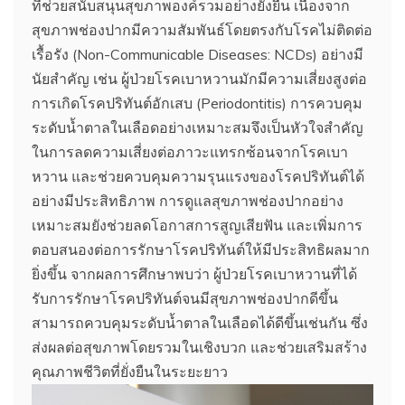
ที่ช่วยสนับสนุนสุขภาพองค์รวมอย่างยั่งยืน เนื่องจาก
สุขภาพช่องปากมีความสัมพันธ์โดยตรงกับโรคไม่ติดต่อ
เรื้อรัง (Non-Communicable Diseases: NCDs) อย่างมี
นัยสำคัญ เช่น ผู้ป่วยโรคเบาหวานมักมีความเสี่ยงสูงต่อ
การเกิดโรคปริทันต์อักเสบ (Periodontitis) การควบคุม
ระดับน้ำตาลในเลือดอย่างเหมาะสมจึงเป็นหัวใจสำคัญ
ในการลดความเสี่ยงต่อภาวะแทรกซ้อนจากโรคเบา
หวาน และช่วยควบคุมความรุนแรงของโรคปริทันต์ได้
อย่างมีประสิทธิภาพ การดูแลสุขภาพช่องปากอย่าง
เหมาะสมยังช่วยลดโอกาสการสูญเสียฟัน และเพิ่มการ
ตอบสนองต่อการรักษาโรคปริทันต์ให้มีประสิทธิผลมาก
ยิ่งขึ้น จากผลการศึกษาพบว่า ผู้ป่วยโรคเบาหวานที่ได้
รับการรักษาโรคปริทันต์จนมีสุขภาพช่องปากดีขึ้น
สามารถควบคุมระดับน้ำตาลในเลือดได้ดีขึ้นเช่นกัน ซึ่ง
ส่งผลต่อสุขภาพโดยรวมในเชิงบวก และช่วยเสริมสร้าง
คุณภาพชีวิตที่ยั่งยืนในระยะยาว