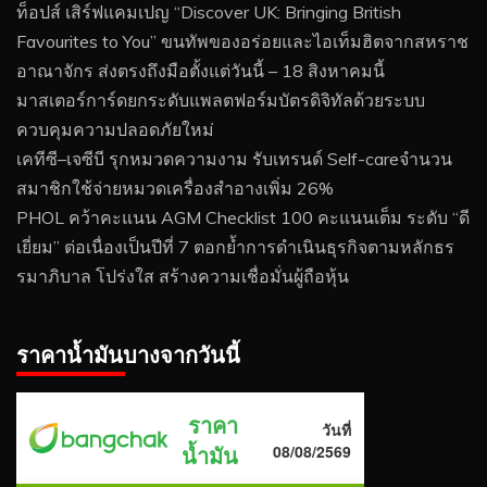
ท็อปส์ เสิร์ฟแคมเปญ “Discover UK: Bringing British
Favourites to You” ขนทัพของอร่อยและไอเท็มฮิตจากสหราช
อาณาจักร ส่งตรงถึงมือตั้งแต่วันนี้ – 18 สิงหาคมนี้
มาสเตอร์การ์ดยกระดับแพลตฟอร์มบัตรดิจิทัลด้วยระบบ
ควบคุมความปลอดภัยใหม่
เคทีซี–เจซีบี รุกหมวดความงาม รับเทรนด์ Self-careจำนวน
สมาชิกใช้จ่ายหมวดเครื่องสำอางเพิ่ม 26%
PHOL คว้าคะแนน AGM Checklist 100 คะแนนเต็ม ระดับ “ดี
เยี่ยม” ต่อเนื่องเป็นปีที่ 7 ตอกย้ำการดำเนินธุรกิจตามหลักธร
รมาภิบาล โปร่งใส สร้างความเชื่อมั่นผู้ถือหุ้น
ราคาน้ำมันบางจากวันนี้