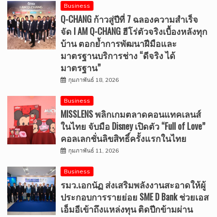
Business
Q-CHANG ก้าวสู่ปีที่ 7 ฉลองความสำเร็จ
จัด I AM Q-CHANG ฮีโร่ตัวจริงเบื้องหลังทุก
บ้าน ตอกย้ำการพัฒนาฝีมือและ
มาตรฐานบริการช่าง “ดีจริง ได้
มาตรฐาน”
กุมภาพันธ์ 18, 2026
Business
MISSLENS พลิกเกมตลาดคอนแทคเลนส์
ในไทย จับมือ Disney เปิดตัว “Full of Love”
คอลเลกชั่นลิขสิทธิ์ครั้งแรกในไทย
กุมภาพันธ์ 11, 2026
Business
รมว.เอกนัฏ ส่งเสริมพลังงานสะอาดให้ผู้
ประกอบการรายย่อย SME D Bank ช่วยเอส
เอ็มอีเข้าถึงแหล่งทุน ติดปีกข้ามผ่าน