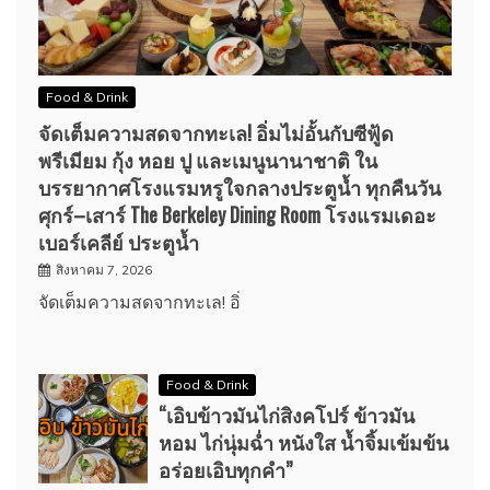
Food & Drink
จัดเต็มความสดจากทะเล! อิ่มไม่อั้นกับซีฟู้ด
พรีเมียม กุ้ง หอย ปู และเมนูนานาชาติ ใน
บรรยากาศโรงแรมหรูใจกลางประตูน้ำ ทุกคืนวัน
ศุกร์–เสาร์ The Berkeley Dining Room โรงแรมเดอะ
เบอร์เคลีย์ ประตูน้ำ
สิงหาคม 7, 2026
จัดเต็มความสดจากทะเล! อิ่
Food & Drink
“เอิบข้าวมันไก่สิงคโปร์ ข้าวมัน
หอม ไก่นุ่มฉ่ำ หนังใส น้ำจิ้มเข้มข้น
อร่อยเอิบทุกคำ”