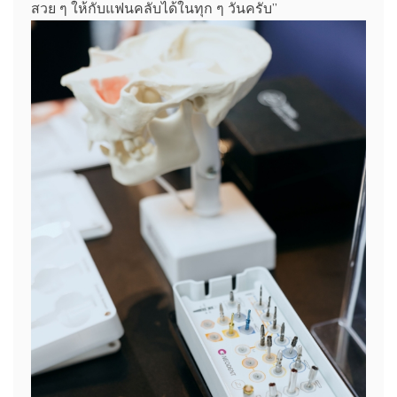
สวย ๆ ให้กับแฟนคลับได้ในทุก ๆ วันครับ”