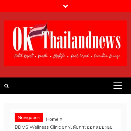
Skip
to
content
OK!Thailandnews.com
Lifestyle & Travel
Navigation
Home
BDMS Wellness Clinic ยกระดับการออกแบบรอย