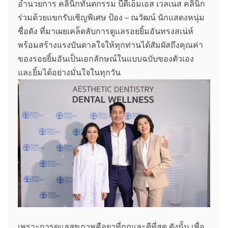
อำนวยการ คลินิกทันตกรรม บีดีเอ็มเอส เวลเนส คลินิก
ร่วมด้วยแขกรับเชิญพิเศษ ป้อง – ณวัฒน์ นักแสดงหนุ่ม
ชื่อดัง ที่มาเผยเคล็ดลับการดูแลรอยยิ้มอันทรงสเน่ห์
พร้อมสร้างแรงบันดาลใจให้ทุกท่านได้สัมผัสถึงคุณค่า
ของรอยยิ้มอันเป็นเอกลักษณ์ในแบบฉบับของตัวเอง
และยิ้มได้อย่างมั่นใจในทุกวัน
เพราะการดูแลสุขภาพคือยาที่ถูกและดีที่สุด ดังนั้น เพื่อ