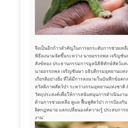
จึงเป็นอีกก้าวสำคัญในการยกระดับการช่วยเหลือ
พิธีลงนามจัดขึ้นระหว่าง นายอรรถพล เจริญชัน
สังข์ทอง ประธานกรรมการมูลนิธิพิทักษ์สัตว์แห
นายอรรถพล เจริญชันษา อธิบดีกรมอุทยานแห่งชาต
เกียรติอย่างยิ่ง ที่ได้มีการลงนามในบันทึกข
สวัสดิภาพสัตว์ป่า ระหว่างกรมอุทยานแห่งชาติ สัต
วัตถุประสงค์เพื่อให้การสนับสนุนการดำเนินงานขอ
ด้านการช่วยเหลือ ดูแล ฟื้นฟูสัตว์ป่า การป้อ
ผิดกฎหมาย แลกเปลี่ยนองค์ความรู้ ประสบการณ์แ
งาน”