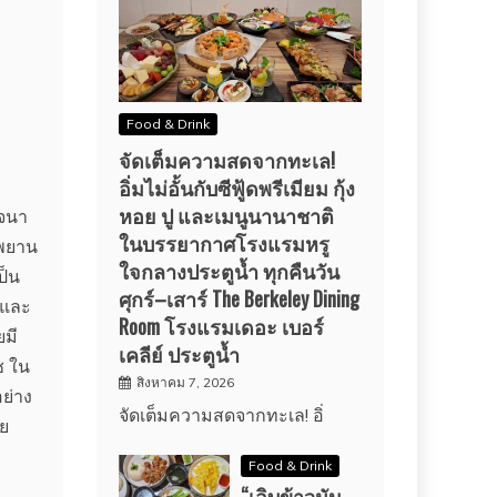
Food & Drink
จัดเต็มความสดจากทะเล!
อิ่มไม่อั้นกับซีฟู้ดพรีเมียม กุ้ง
หอย ปู และเมนูนานาชาติ
รจนา
ในบรรยากาศโรงแรมหรู
ีพยาน
ใจกลางประตูน้ำ ทุกคืนวัน
ป็น
ศุกร์–เสาร์ The Berkeley Dining
อและ
Room โรงแรมเดอะ เบอร์
ยมี
เคลีย์ ประตูน้ำ
ช ใน
สิงหาคม 7, 2026
ย่าง
จัดเต็มความสดจากทะเล! อิ่
วย
Food & Drink
“เอิบข้าวมัน