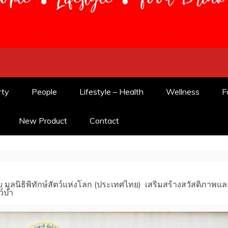
m
rty
People
Lifestyle – Health
Wellness
F
New Product
Contact
 มูลนิธิพิทักษ์สัตว์แห่งโลก (ประเทศไทย) เสริมสร้างสวัสดิภาพแล
์ป่า