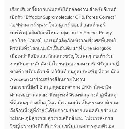
เรียกเสียงกรี๊ดจากแฟนคลับได้ตลอดงาน สำหรับอีเวนต์
เปิดตัว “Effaclar Supramolecular Oil & Pores Correct”
(เอฟฟาคลาร์ ซูพราโมเลคูลาร์ ออยล์ แอนด์ พอร์
คอร์เร็ค) ผลิตภัณฑ์ใหม่ล่าสุดจาก La Roche-Posay
(ลา โรช-โพเซย์) แบรนด์ผลิตภัณฑ์จากฝรั่งเศสที่แพทย์
ผิวหนังทั่วโลกแนะนำเป็นอันดับ 1* ที่ One Bangkok
เมื่อเหล่าศิลปินและนักแสดงขวัญใจแฟนๆ ตบเท้าร่วม
งานกันอย่างคับคั่ง นำโดยหนุ่มสุดฮอต นานิ-หิรัญกฤษฎิ์
ช่างคำ พร้อมด้วย ซี-ทวินันท์ อนุกูลประเสริฐ ที่ควง น้อง
Avocean มาร่วมสร้างสีสันภายในงาน
นอกจากนี้ยังมี 2 หนุ่มสุดฮอตจากวง LYKN นัท-ธนัท
ด่านเจษฎา และ ฮง-พิเชฐพงศ์ จิรเดชสกุลวงศ์ คู่เพื่อนคู่
ซี้ที่แฟนๆ ต่างเอ็นดูในเคมีความสนิทเป็นธรรมชาติ รวม
ถึงอีกหนึ่งคู่ที่กำลังได้รับความรักจากแฟนคลับอย่าง แอ
ลม่อน- ภูมิสุวรรณ สุวรรณสถิตย์ และ โปรเกรส-ภาส
วิชญ์ ธรรมสังคีติ ที่มาร่วมแชร์มุมมองการดูแลตัวเอง