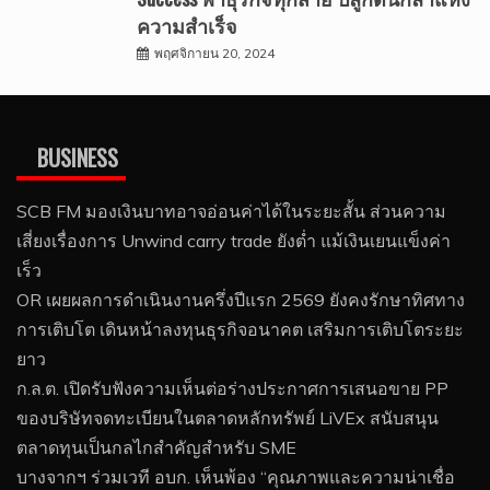
ความสำเร็จ
พฤศจิกายน 20, 2024
BUSINESS
SCB FM มองเงินบาทอาจอ่อนค่าได้ในระยะสั้น ส่วนความ
เสี่ยงเรื่องการ Unwind carry trade ยังต่ำ แม้เงินเยนแข็งค่า
เร็ว
OR เผยผลการดำเนินงานครึ่งปีแรก 2569 ยังคงรักษาทิศทาง
การเติบโต เดินหน้าลงทุนธุรกิจอนาคต เสริมการเติบโตระยะ
ยาว
ก.ล.ต. เปิดรับฟังความเห็นต่อร่างประกาศการเสนอขาย PP
ของบริษัทจดทะเบียนในตลาดหลักทรัพย์ LiVEx สนับสนุน
ตลาดทุนเป็นกลไกสำคัญสำหรับ SME
บางจากฯ ร่วมเวที อบก. เห็นพ้อง “คุณภาพและความน่าเชื่อ