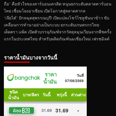
ถือ” คือหัวใจของคาร์บอนเครดิต หนุนยกระดับตลาดคาร์บอน
ไทย เชื่อมโยงอาเซียน เปิดโอกาสสู่ตลาดสากล
“เจียไต๋” ปักหมุดสุพรรณบุรี! เปิดแปลงโชว์โซลูชันนาข้าว ขับ
เคลื่อนการทำนาอย่างเป็นระบบ ยกระดับเกษตรกรไทย
เต็ดตรา แพ้ค เปิดตัวบรรจุภัณฑ์จากวัสดุหมุนเวียนจากพืชครั้ง
แรกในประเทศไทย สำหรับผลิตภัณฑ์นมเชียงใหม่ เฟรชมิลค์
ราคาน้ำมันบางจากวันนี้