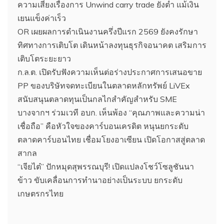
ความเสี่ยงเรื่องการ Unwind carry trade ยังต่ำ แม้เงิน
เยนแข็งค่าเร็ว
OR เผยผลการดำเนินงานครึ่งปีแรก 2569 ยังคงรักษา
ทิศทางการเติบโต เดินหน้าลงทุนธุรกิจอนาคต เสริมการ
เติบโตระยะยาว
ก.ล.ต. เปิดรับฟังความเห็นต่อร่างประกาศการเสนอขาย
PP ของบริษัทจดทะเบียนในตลาดหลักทรัพย์ LiVEx
สนับสนุนตลาดทุนเป็นกลไกสำคัญสำหรับ SME
บางจากฯ ร่วมเวที อบก. เห็นพ้อง “คุณภาพและความน่า
เชื่อถือ” คือหัวใจของคาร์บอนเครดิต หนุนยกระดับ
ตลาดคาร์บอนไทย เชื่อมโยงอาเซียน เปิดโอกาสสู่ตลาด
สากล
“เจียไต๋” ปักหมุดสุพรรณบุรี! เปิดแปลงโชว์โซลูชันนา
ข้าว ขับเคลื่อนการทำนาอย่างเป็นระบบ ยกระดับ
เกษตรกรไทย