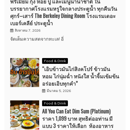
พรีเมียม กุ้ง หอย ปู และเมนูนานาชาติ ใน
บรรยากาศโรงแรมหรูใจกลางประตูน้ำ ทุกคืนวัน
ศุกร์–เสาร์ The Berkeley Dining Room โรงแรมเดอะ
เบอร์เคลีย์ ประตูน้ำ
สิงหาคม 7, 2026
จัดเต็มความสดจากทะเล! อิ่
Food & Drink
“เอิบข้าวมันไก่สิงคโปร์ ข้าวมัน
หอม ไก่นุ่มฉ่ำ หนังใส น้ำจิ้มเข้มข้น
อร่อยเอิบทุกคำ”
มีนาคม 5, 2026
Food & Drink
All You Can Eat Dim Sum (Platinum)
ราคา 1,099 บาท สุทธิต่ออท่าน มี
แบบ 3 ราคาให้เลือก ห้องอาหาร