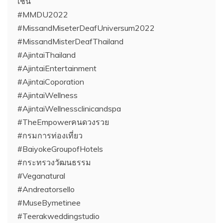
เช่น
#MMDU2022
#MissandMiseterDeafUniversum2022
#MissandMisterDeafThailand
#AjintaiThailand
#AjintaiEntertainment
#AjintaiCoporation
#AjintaiWellness
#AjintaiWellnessclinicandspa
#TheEmpowerคนดวงรวย
#กรมการท่องเที่ยว
#BaiyokeGroupofHotels
#กระทรวงวัฒนธรรม
#Veganatural
#Andreatorsello
#MuseBymetinee
#Teerakweddingstudio