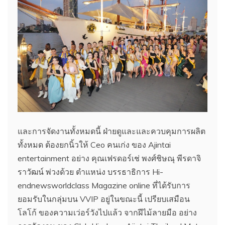
และการจัดงานทั้งหมดนี้ ฝ่ายดูและและควบคุมการผลิต
ทั้งหมด ต้องยกนิ้วให้ Ceo คนเก่ง ของ Ajintai
entertainment อย่าง คุณเฟรดอร์เช่ พงศ์ชิษณุ พีรดาจิ
ราวัฒน์ พ่วงด้วย ตำแหน่ง บรรธาธิการ Hi-
endnewsworldclass Magazine online ที่ได้รับการ
ยอมรับในกลุ่มบน VVIP อยู่ในขณะนี้ เปรียบเสมือน
โลโก้ ของความเว่อร์วังไปแล้ว จากฝีไม้ลายมือ อย่าง