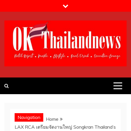
Skip
to
content
OK!Thailandnews.com
Lifestyle & Travel
Navigation
Home
LAX RCA เตรียมจัดงานใหญ่ Songkran Thailand’s