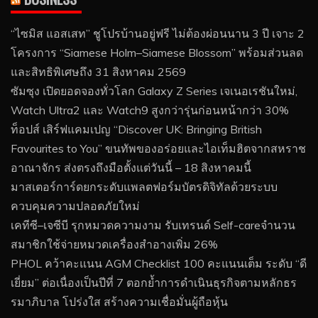
“ไซมิส แอสเสท” ชูโปรบ้านอยู่ฟรี ไม่ต้องผ่อนนาน 3 ปี เจาะ 2
โครงการ “Siamese Holm–Siamese Blossom” พร้อมส่วนลด
และสิทธิพิเศษถึง 31 สิงหาคม 2569
ซัมซุง เปิดยอดจองทั่วโลก Galaxy Z Series เจเนอเรชันใหม่,
Watch Ultra2 และ Watch9 สูงกว่ารุ่นก่อนหน้ากว่า 30%
ท็อปส์ เสิร์ฟแคมเปญ “Discover UK: Bringing British
Favourites to You” ขนทัพของอร่อยและไอเท็มฮิตจากสหราช
อาณาจักร ส่งตรงถึงมือตั้งแต่วันนี้ – 18 สิงหาคมนี้
มาสเตอร์การ์ดยกระดับแพลตฟอร์มบัตรดิจิทัลด้วยระบบ
ควบคุมความปลอดภัยใหม่
เคทีซี–เจซีบี รุกหมวดความงาม รับเทรนด์ Self-careจำนวน
สมาชิกใช้จ่ายหมวดเครื่องสำอางเพิ่ม 26%
PHOL คว้าคะแนน AGM Checklist 100 คะแนนเต็ม ระดับ “ดี
เยี่ยม” ต่อเนื่องเป็นปีที่ 7 ตอกย้ำการดำเนินธุรกิจตามหลักธร
รมาภิบาล โปร่งใส สร้างความเชื่อมั่นผู้ถือหุ้น